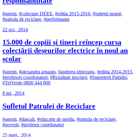
responsabilitate
#agenti
,
#colectare DEEE
,
#editia 2015-2016
,
#județul neamț
,
#patrula de reciclare
,
#performanta
22 oct., 2014
15.000 de copiii și tineri reîncep cursa
colectării deșeurilor electrice în noul an
școlar
#agenti
,
#alexandra arnautu
,
#andreea idriceanu
,
#editia 2014-2015
,
#profesori coordonatori
,
#Rezultate inscrieri
,
#Suporterii Patrulei
,
#TelVerde 0800 444 800
8 iul., 2014
Sufletul Patrulei de Reciclare
#agenti
,
#dascali
,
#educație de mediu
,
#patrula de reciclare
,
#povesti
,
#profesor coordonator
25 mart., 2014