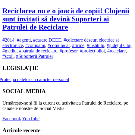
Reciclarea nu e o joacă de copii! Clujenii
sunt invitați să devină Suporteri ai
Patrulei de Reciclare
#2014
,
#agenti
,
#casare DEEE
,
#colectare deseuri electrice si
electronice
,
#companii
,
#comunicat
,
#firme
,
#instituții
,
#județul Cluj
,
#mediu
,
#patrula de reciclare
,
#profesor
,
#proiect pilot
,
#reciclare
,
#scoli
,
#Suporterii Patrulei
LEGISLAȚIE
Protecția datelor cu caracter personal
SOCIAL MEDIA
Urmărește-ne și fii la curent cu activitatea Patrulei de Reciclare, pe
canalele noastre de Social Media
Facebook
YouTube
Articole recente