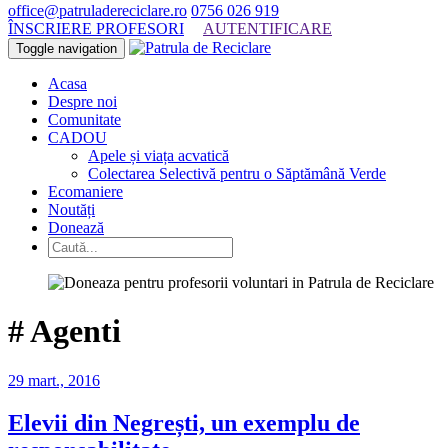
office@patruladereciclare.ro
0756 026 919
ÎNSCRIERE PROFESORI
AUTENTIFICARE
Toggle navigation
Acasa
Despre noi
Comunitate
CADOU
Apele și viața acvatică
Colectarea Selectivă pentru o Săptămână Verde
Ecomaniere
Noutăți
Donează
#
Agenti
29 mart., 2016
Elevii din Negrești, un exemplu de