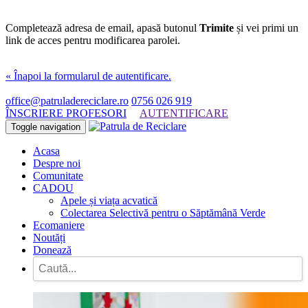
Completează adresa de email, apasă butonul
Trimite
și vei primi un
link de acces pentru modificarea parolei.
« Înapoi la formularul de autentificare.
office@patruladereciclare.ro
0756 026 919
ÎNSCRIERE PROFESORI
AUTENTIFICARE
Toggle navigation
Acasa
Despre noi
Comunitate
CADOU
Apele și viața acvatică
Colectarea Selectivă pentru o Săptămână Verde
Ecomaniere
Noutăți
Donează