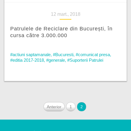
12 mart., 2018
Patrulele de Reciclare din București, în
cursa către 3.000.000
#actiuni saptamanale
,
#Bucuresti
,
#comunicat presa
,
#editia 2017-2018
,
#generale
,
#Suporterii Patrulei
Anterior
1
2