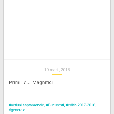
19 mart., 2018
Primii 7… Magnifici
#actiuni saptamanale
,
#Bucuresti
,
#editia 2017-2018
,
#generale