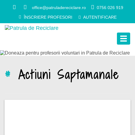
office@patruladereciclare.ro
0756 026 919
ÎNSCRIERE PROFESORI
AUTENTIFICARE
Togg
navig
#
Actiuni Saptamanale