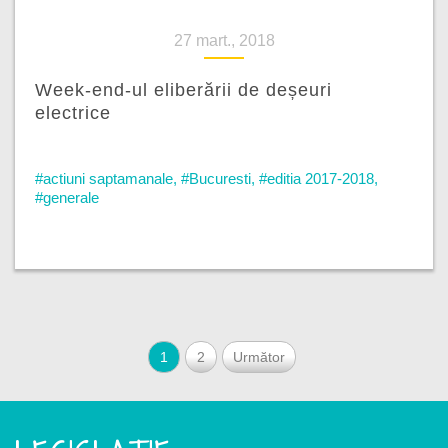
27 mart., 2018
Week-end-ul eliberării de deșeuri
electrice
#actiuni saptamanale
,
#Bucuresti
,
#editia 2017-2018
,
#generale
1
2
Următor