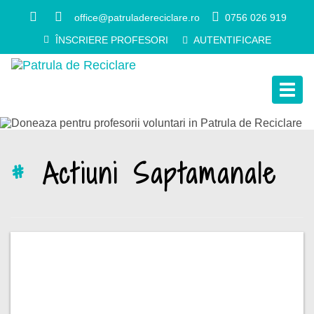
office@patruladereciclare.ro
0756 026 919
ÎNSCRIERE PROFESORI
AUTENTIFICARE
Togg
navig
#
Actiuni Saptamanale