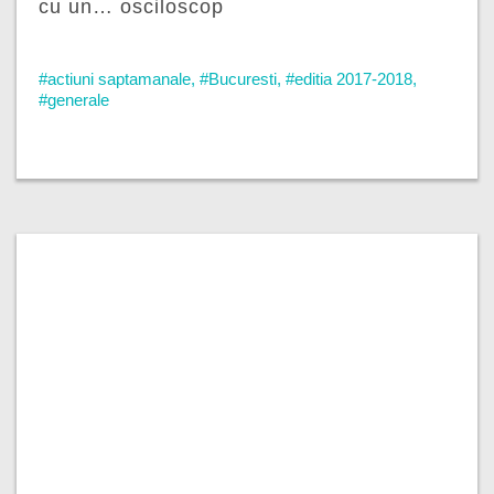
cu un… osciloscop
#actiuni saptamanale
,
#Bucuresti
,
#editia 2017-2018
,
#generale