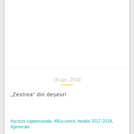
18 apr., 2018
„Zestrea” din deșeuri
#actiuni saptamanale
,
#Bucuresti
,
#editia 2017-2018
,
#generale