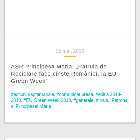
15 mai, 2019
ASR Principesa Maria: „Patrula de
Reciclare face cinste României, la EU
Green Week”
#actiuni saptamanale
,
#comunicat presa
,
#editia 2018-
2019
,
#EU Green Week 2019
,
#generale
,
#Înaltul Patronaj
al Principesei Maria