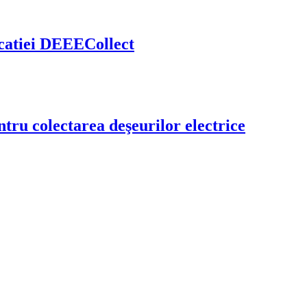
licatiei DEEECollect
tru colectarea deşeurilor electrice