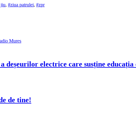
jiu
,
#ziua patrulei
,
#zpr
adio Mures
a deșeurilor electrice care susține educați
e de tine!