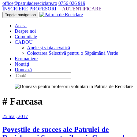
office@patruladereciclare.ro
0756 026 919
ÎNSCRIERE PROFESORI
AUTENTIFICARE
Toggle navigation
Acasa
Despre noi
Comunitate
CADOU
Apele și viața acvatică
Colectarea Selectivă pentru o Săptămână Verde
Ecomaniere
Noutăți
Donează
#
Farcasa
25 mai, 2017
Poveștile de succes ale Patrulei de