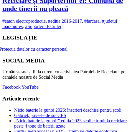
Reciclare și Suporterilor ei: Comuna de
unde tinerii nu pleacă
#eaton electroproductie
,
#editia 2016-2017
,
#farcasa
,
#judetul
maramures
,
#Suporterii Patrulei
LEGISLAȚIE
Protecția datelor cu caracter personal
SOCIAL MEDIA
Urmărește-ne și fii la curent cu activitatea Patrulei de Reciclare, pe
canalele noastre de Social Media
Facebook
YouTube
Articole recente
Nicio baterie la gunoi 2026: înscrieri deschise pentru școli
Gabriel, poveste de sucCES
„Nicio baterie la gunoi!” ediția 2025 scolile trimit la reciclare
peste 4 tone de baterii uzate
Earth Overshoot Day 2025 – trăim pe datorie ecologică