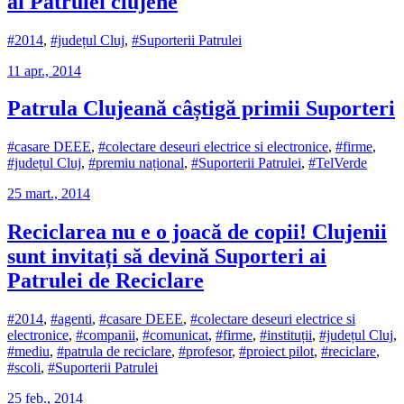
ai Patrulei clujene
#2014
,
#județul Cluj
,
#Suporterii Patrulei
11 apr., 2014
Patrula Clujeană câștigă primii Suporteri
#casare DEEE
,
#colectare deseuri electrice si electronice
,
#firme
,
#județul Cluj
,
#premiu național
,
#Suporterii Patrulei
,
#TelVerde
25 mart., 2014
Reciclarea nu e o joacă de copii! Clujenii
sunt invitați să devină Suporteri ai
Patrulei de Reciclare
#2014
,
#agenti
,
#casare DEEE
,
#colectare deseuri electrice si
electronice
,
#companii
,
#comunicat
,
#firme
,
#instituții
,
#județul Cluj
,
#mediu
,
#patrula de reciclare
,
#profesor
,
#proiect pilot
,
#reciclare
,
#scoli
,
#Suporterii Patrulei
25 feb., 2014