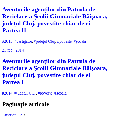
Aventurile agenților din Patrula de
Reciclare a Şcolii Gimnaziale Băişoara,
județul Cluj, povestite chiar de ei –
Partea II
#2013
,
#câștigător
,
#județul Cluj
,
#poveste
,
#școală
21 feb., 2014
Aventurile agenților din Patrula de
Reciclare a Şcolii Gimnaziale Băişoara,
județul Cluj, povestite chiar de ei –
Partea I
#2014
,
#județul Cluj
,
#poveste
,
#școală
Paginație articole
Anterior
1
2
3