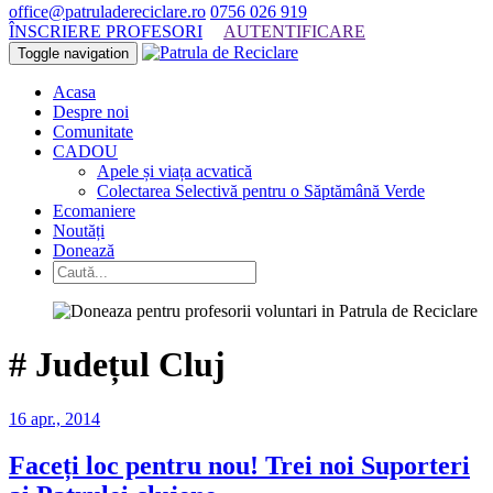
office@patruladereciclare.ro
0756 026 919
ÎNSCRIERE PROFESORI
AUTENTIFICARE
Toggle navigation
Acasa
Despre noi
Comunitate
CADOU
Apele și viața acvatică
Colectarea Selectivă pentru o Săptămână Verde
Ecomaniere
Noutăți
Donează
#
Județul Cluj
16 apr., 2014
Faceți loc pentru nou! Trei noi Suporteri