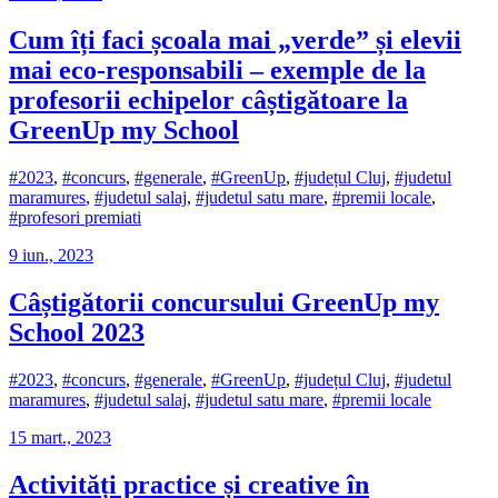
Cum îți faci școala mai „verde” și elevii
mai eco-responsabili – exemple de la
profesorii echipelor câștigătoare la
GreenUp my School
#2023
,
#concurs
,
#generale
,
#GreenUp
,
#județul Cluj
,
#judetul
maramures
,
#judetul salaj
,
#judetul satu mare
,
#premii locale
,
#profesori premiati
9 iun., 2023
Câștigătorii concursului GreenUp my
School 2023
#2023
,
#concurs
,
#generale
,
#GreenUp
,
#județul Cluj
,
#judetul
maramures
,
#judetul salaj
,
#judetul satu mare
,
#premii locale
15 mart., 2023
Activități practice și creative în