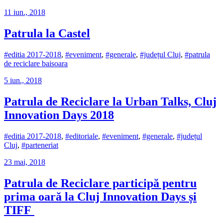
11 iun., 2018
Patrula la Castel
#editia 2017-2018
,
#eveniment
,
#generale
,
#județul Cluj
,
#patrula
de reciclare baisoara
5 iun., 2018
Patrula de Reciclare la Urban Talks, Cluj
Innovation Days 2018
#editia 2017-2018
,
#editoriale
,
#eveniment
,
#generale
,
#județul
Cluj
,
#parteneriat
23 mai, 2018
Patrula de Reciclare participă pentru
prima oară la Cluj Innovation Days și
TIFF