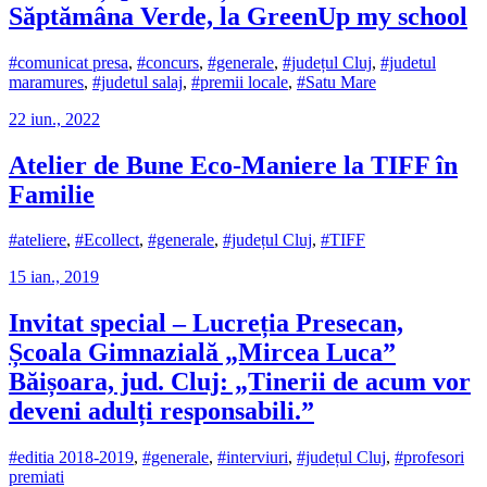
Săptămâna Verde, la GreenUp my school
#comunicat presa
,
#concurs
,
#generale
,
#județul Cluj
,
#judetul
maramures
,
#judetul salaj
,
#premii locale
,
#Satu Mare
22 iun., 2022
Atelier de Bune Eco-Maniere la TIFF în
Familie
#ateliere
,
#Ecollect
,
#generale
,
#județul Cluj
,
#TIFF
15 ian., 2019
Invitat special – Lucreția Presecan,
Școala Gimnazială „Mircea Luca”
Băișoara, jud. Cluj: „Tinerii de acum vor
deveni adulți responsabili.”
#editia 2018-2019
,
#generale
,
#interviuri
,
#județul Cluj
,
#profesori
premiati