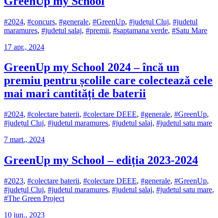
GreenUp my School
#2024
,
#concurs
,
#generale
,
#GreenUp
,
#județul Cluj
,
#judetul
maramures
,
#judetul salaj
,
#premii
,
#saptamana verde
,
#Satu Mare
17 apr., 2024
GreenUp my School 2024 – încă un
premiu pentru școlile care colectează cele
mai mari cantități de baterii
#2024
,
#colectare baterii
,
#colectare DEEE
,
#generale
,
#GreenUp
,
#județul Cluj
,
#judetul maramures
,
#judetul salaj
,
#judetul satu mare
7 mart., 2024
GreenUp my School – ediția 2023-2024
#2023
,
#colectare baterii
,
#colectare DEEE
,
#generale
,
#GreenUp
,
#județul Cluj
,
#judetul maramures
,
#judetul salaj
,
#judetul satu mare
,
#The Green Project
10 iun., 2023