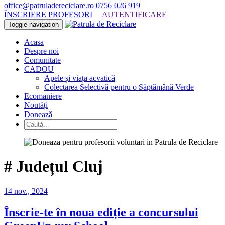
office@patruladereciclare.ro
0756 026 919
ÎNSCRIERE PROFESORI
AUTENTIFICARE
Toggle navigation
Acasa
Despre noi
Comunitate
CADOU
Apele și viața acvatică
Colectarea Selectivă pentru o Săptămână Verde
Ecomaniere
Noutăți
Donează
#
Județul Cluj
14 nov., 2024
Înscrie-te în noua ediție a concursului