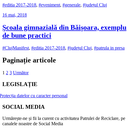
#editia 2017-2018
,
#eveniment
,
#generale
,
#județul Cluj
16 mai, 2018
Școala gimnazială din Băișoara, exemplu
de bune practici
#ClujManifest
,
#editia 2017-2018
,
#județul Cluj
,
#patrula in presa
Paginație articole
1
2
3
Următor
LEGISLAȚIE
Protecția datelor cu caracter personal
SOCIAL MEDIA
Urmărește-ne și fii la curent cu activitatea Patrulei de Reciclare, pe
canalele noastre de Social Media