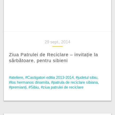
29 sept., 2014
Ziua Patrulei de Reciclare – invitație la
sărbătoare, pentru sibieni
#ateliere
,
#Castigatori editia 2013-2014
,
#judetul sibiu
,
#los hermanos dinamita
,
#patrula de reciclare sibiana
,
#premianți
,
#Sibiu
,
#ziua patrulei de reciclare