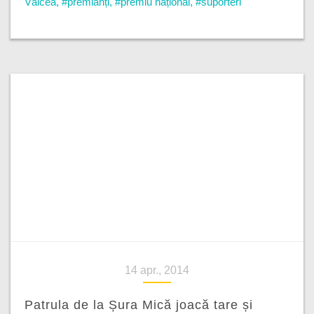
Vâlcea
,
#premianți
,
#premiu național
,
#suporteri
14 apr., 2014
Patrula de la Șura Mică joacă tare și