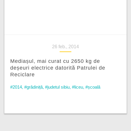
26 feb., 2014
Mediașul, mai curat cu 2650 kg de
deșeuri electrice datorită Patrulei de
Reciclare
#2014
,
#grădiniță
,
#judetul sibiu
,
#liceu
,
#școală