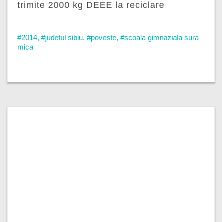
trimite 2000 kg DEEE la reciclare
#2014
,
#judetul sibiu
,
#poveste
,
#scoala gimnaziala sura
mica