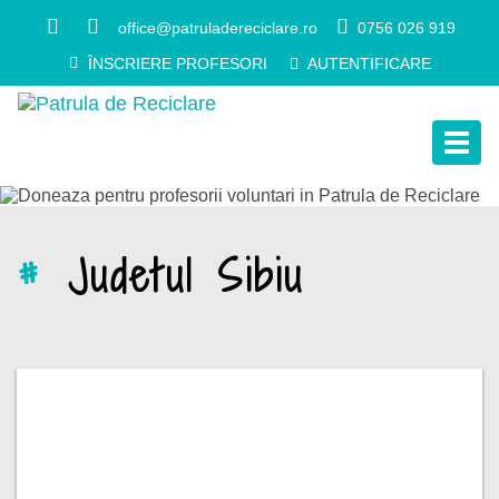
office@patruladereciclare.ro
0756 026 919
ÎNSCRIERE PROFESORI
AUTENTIFICARE
Togg
navig
#
Judetul Sibiu