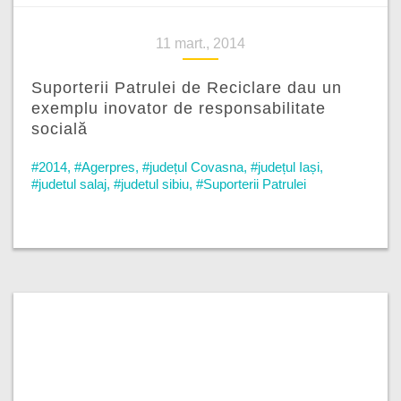
11 mart., 2014
Suporterii Patrulei de Reciclare dau un
exemplu inovator de responsabilitate
socială
#2014
,
#Agerpres
,
#județul Covasna
,
#județul Iași
,
#judetul salaj
,
#judetul sibiu
,
#Suporterii Patrulei