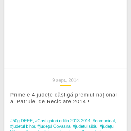
9 sept., 2014
Primele 4 județe câștigă premiul național
al Patrulei de Reciclare 2014 !
#50g DEEE
,
#Castigatori editia 2013-2014
,
#comunicat
,
#judetul bihor
,
#județul Covasna
,
#judetul sibiu
,
#județul