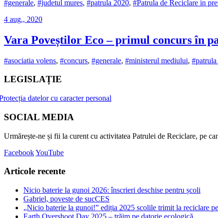
#generale
,
#judetul mures
,
#patrula 2020
,
#Patrula de Reciclare in pre
4 aug., 2020
Vara Poveștilor Eco – primul concurs în p
#asociatia volens
,
#concurs
,
#generale
,
#ministerul mediului
,
#patrula
LEGISLAȚIE
Protecția datelor cu caracter personal
SOCIAL MEDIA
Urmărește-ne și fii la curent cu activitatea Patrulei de Reciclare, pe c
Facebook
YouTube
Articole recente
Nicio baterie la gunoi 2026: înscrieri deschise pentru școli
Gabriel, poveste de sucCES
„Nicio baterie la gunoi!” ediția 2025 scolile trimit la reciclare p
Earth Overshoot Day 2025 – trăim pe datorie ecologică