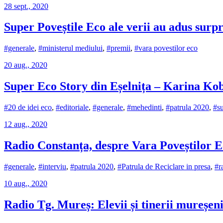
28 sept., 2020
Super Poveștile Eco ale verii au adus surpr
#generale
,
#ministerul mediului
,
#premii
,
#vara povestilor eco
20 aug., 2020
Super Eco Story din Eșelnița – Karina Ko
#20 de idei eco
,
#editoriale
,
#generale
,
#mehedinti
,
#patrula 2020
,
#su
12 aug., 2020
Radio Constanța, despre Vara Poveștilor 
#generale
,
#interviu
,
#patrula 2020
,
#Patrula de Reciclare in presa
,
#r
10 aug., 2020
Radio Tg. Mureș: Elevii și tinerii mureșeni