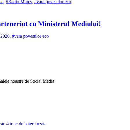
sa
,
#Radio Mures
,
#vara povestilor eco
arteneriat cu Ministerul Mediului!
 2020
,
#vara povestilor eco
analele noastre de Social Media
este 4 tone de baterii uzate