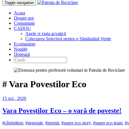
Toggle navigation
Acasa
Despre noi
Comunitate
CADOU
Apele și viața acvatică
Colectarea Selectivă pentru o Săptămână Verde
Ecomaniere
Noutăți
Donează
#
Vara Povestilor Eco
15 oct., 2020
Vara Poveștilor Eco – o vară de poveste!
#câștigători
,
#generale
,
#premii
,
#super eco story
,
#super eco team
,
#v