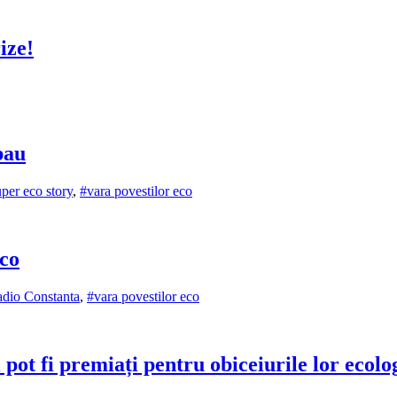
ize!
bau
per eco story
,
#vara povestilor eco
Eco
adio Constanta
,
#vara povestilor eco
 pot fi premiați pentru obiceiurile lor ecolo