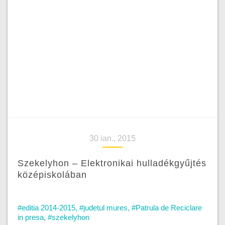
30 ian., 2015
Szekelyhon – Elektronikai hulladékgyűjtés
középiskolában
#editia 2014-2015
,
#judetul mures
,
#Patrula de Reciclare
in presa
,
#szekelyhon