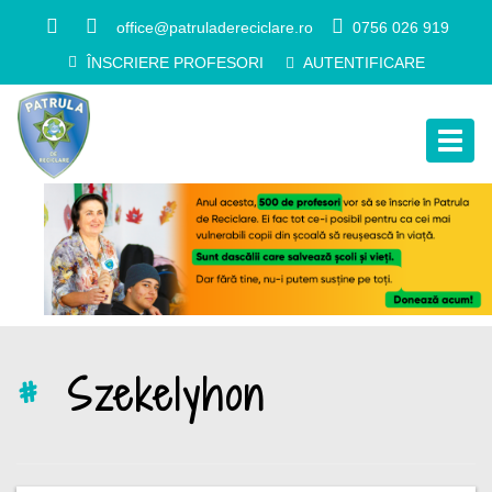
office@patruladereciclare.ro
0756 026 919
ÎNSCRIERE PROFESORI
AUTENTIFICARE
Togg
navig
#
Szekelyhon