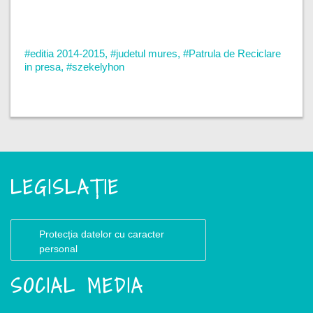
#editia 2014-2015
,
#judetul mures
,
#Patrula de Reciclare
in presa
,
#szekelyhon
LEGISLAȚIE
Protecția datelor cu caracter
personal
SOCIAL MEDIA