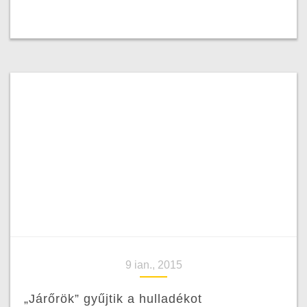
9 ian., 2015
„Járőrök” gyűjtik a hulladékot