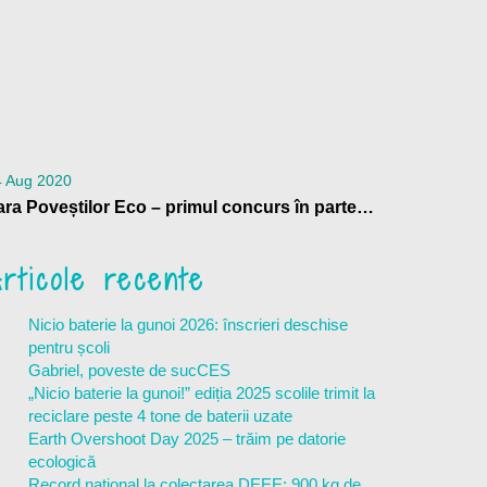
4 Aug 2020
Vara Poveștilor Eco – primul concurs în parteneriat cu Ministerul Mediului!
rticole recente
Nicio baterie la gunoi 2026: înscrieri deschise
pentru școli
Gabriel, poveste de sucCES
„Nicio baterie la gunoi!” ediția 2025 scolile trimit la
reciclare peste 4 tone de baterii uzate
Earth Overshoot Day 2025 – trăim pe datorie
ecologică
Record național la colectarea DEEE: 900 kg de