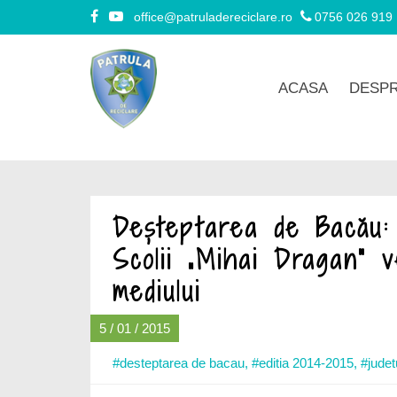
office@patruladereciclare.ro
0756 026 919
ACASA
DESPR
Deșteptarea de Bacău: 
Scolii „Mihai Dragan” v
mediului
5 / 01 / 2015
#desteptarea de bacau
,
#editia 2014-2015
,
#judet