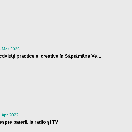
6 Mar 2026
Activități practice și creative în Săptămâna Verde, la GreenUp my school
 Apr 2022
espre baterii, la radio și TV