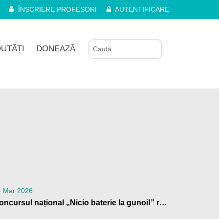
ÎNSCRIERE PROFESORI
AUTENTIFICARE
UTĂȚI
DONEAZĂ
4 Mar 2026
Concursul național „Nicio baterie la gunoi!” revine: o nouă ediție cu premii pentru școlile din România care contribuie la reciclarea bateriilor