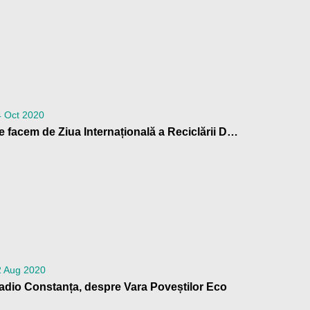
4 Oct 2020
Ce facem de Ziua Internațională a Reciclării Deșeurilor Electrice, în România
2 Aug 2020
adio Constanța, despre Vara Poveștilor Eco