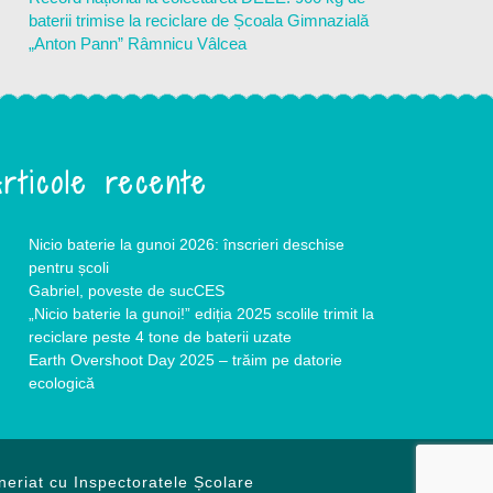
baterii trimise la reciclare de Școala Gimnazială
„Anton Pann” Râmnicu Vâlcea
rticole recente
Nicio baterie la gunoi 2026: înscrieri deschise
pentru școli
Gabriel, poveste de sucCES
„Nicio baterie la gunoi!” ediția 2025 scolile trimit la
reciclare peste 4 tone de baterii uzate
Earth Overshoot Day 2025 – trăim pe datorie
ecologică
neriat cu Inspectoratele Școlare