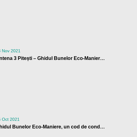
3 Nov 2021
Antena 3 Pitești – Ghidul Bunelor Eco-Maniere, un ebook gratuit pentru toți cei care vor să stopeze degradarea mediului înconjurător
6 Oct 2021
Ghidul Bunelor Eco-Maniere, un cod de conduită necesar în epoca schimbărilor climatice