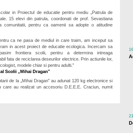
colar in Proiectul de educatie pentru mediu „Patrula de
nale. 15 elevi din patrula, coordonati de prof. Sevastiana
comunitatii, pentru ca oamenii sa adopte o atitudine
entru ca ne pasa de mediul in care traim, am inceput sa
cram in acest proiect de educatie ecologica. Incercam sa
1
pasim frontiera scolii, pentru a determina intreaga
fata de reciclarea deseurilor electrice. Prin actiunile lor,
ologist, modele chiar si pentru adulti.”
 al Scolii „Mihai Dragan”
arii de la „Mihai Dragan” au adunat 120 kg electronice si
in care au realizat un accesoriu D.E.E.E. Craciun, numit
21
D