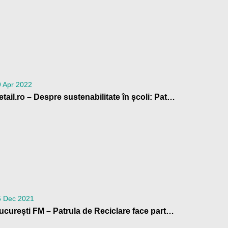
 Apr 2022
Retail.ro – Despre sustenabilitate în școli: Patrula de Reciclare, un program de educație de mediu pentru profesori și copii
5 Dec 2021
București FM – Patrula de Reciclare face parte din „România de nota 10”