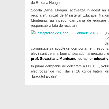
de Roxana Neagu
Școala „Mihai Dragan” activeaza in acest an s
reciclare”, avizat de Ministerul Educatiei Natio
Munteanu, au inceput campania de educare a 
responsabila fata de reciclare.
„P
lu
de
comunitate sa adopte un comportament responsabil 
elevii sunt cei mai buni ambasadori ai mesajului ec
prof. Sevastiana Munteanu, consilier educativ
In prima campanie de colectare a D.E.E.E, volunt
electrocasnice mici, dar si 16 kg de baterii, d
„bradutul alcalin”