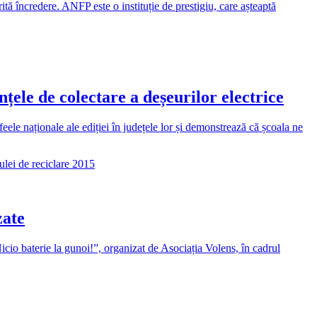
ă încredere. ANFP este o instituție de prestigiu, care așteaptă
țele de colectare a deșeurilor electrice
feele naționale ale ediției în județele lor și demonstrează că școala ne
ulei de reciclare 2015
zate
Nicio baterie la gunoi!”, organizat de Asociația Volens, în cadrul