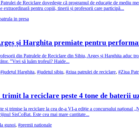
ă Patrulei de Reciclare dovedește că programul de educație de mediu merit
 extraordinară pentru copiii, tinerii și profesorii care participă...
patrula in presa
Argeș și Harghita premiate pentru performan
rofesorii din Patrulele de Reciclare din Sibiu, Argeș și Harghita aduc tro
ător. ”Vrei să luăm trofeul? Haide...
,
#județul Harghita
,
#judetul sibiu
,
#ziua patrulei de reciclare
,
#Ziua Patr
 trimit la reciclare peste 4 tone de baterii u
te și trimise la reciclare la cea de-a VI-a ediție a concursului național „
ijinul SisCoBat. Este cea mai mare cantitate...
 la gunoi
,
#premii nationale