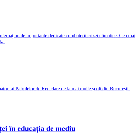
internaționale importante dedicate combaterii crizei climatice. Cea mai
...
ori ai Patrulelor de Reciclare de la mai multe școli din București.
.
ței în educația de mediu