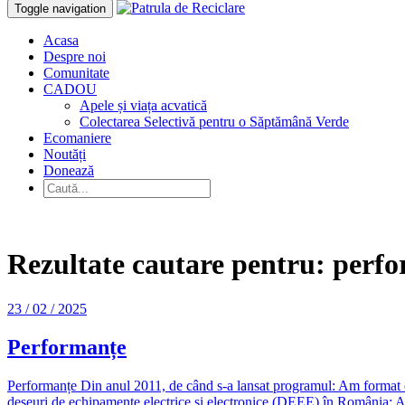
Toggle navigation
Acasa
Despre noi
Comunitate
CADOU
Apele și viața acvatică
Colectarea Selectivă pentru o Săptămână Verde
Ecomaniere
Noutăți
Donează
Rezultate cautare pentru:
perfo
23 / 02 / 2025
Performanțe
Performanțe Din anul 2011, de când s-a lansat programul: Am format o e
deșeuri de echipamente electrice și electronice (DEEE) în România; Am 