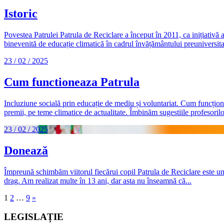
Istoric
Povestea Patrulei Patrula de Reciclare a început în 2011, ca inițiativă
binevenită de educație climatică în cadrul învățământului preuniversitar.
23 / 02 / 2025
Cum functioneaza Patrula
Incluziune socială prin educație de mediu și voluntariat. Cum funcțione
premii, pe teme climatice de actualitate. Îmbinăm sugestiile profesori
23 / 02 / 2025
Donează
Împreună schimbăm viitorul fiecărui copil Patrula de Reciclare este un
drag. Am realizat multe în 13 ani, dar asta nu înseamnă că...
Paginație
1
2
…
9
»
articole
LEGISLAȚIE