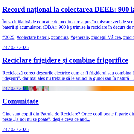
Record național la colectarea DEEE: 900 k
Într-o inițiativă de educație de mediu care a pus în mișcare zeci de șc
baterii și acumulatori (DBA): 900 kg trimise la reciclare în decurs de 
#2025
,
#colectare baterii
,
#concurs
,
#generale
,
#județul Vâlcea
,
#nici
23 / 02 / 2025
Reciclare frigidere și combine frigorifice
Reciclează corect deșeurile electrice cum ar fi frigiderul sau combina 
”deșeuri”, dar mai ales nu trebuie să le arunci la gunoi sau în natură –.
23 / 02 / 2025
Comunitate
Cine sunt copiii din Patrula de Reciclare? Orice copil poate fi parte din
peste „la noi nu se poate”, deși e ceva ce aud...
23 / 02 / 2025