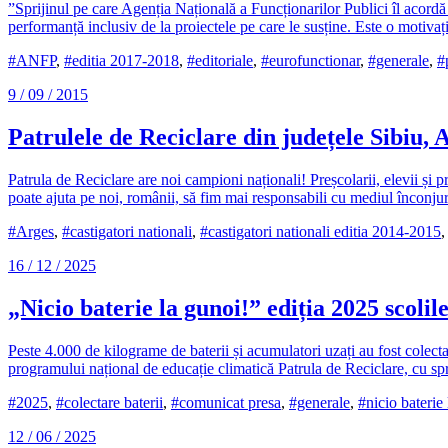
”Sprijinul pe care Agenția Națională a Funcționarilor Publici îl acord
performanță inclusiv de la proiectele pe care le susține. Este o motivație
#ANFP
,
#editia 2017-2018
,
#editoriale
,
#eurofunctionar
,
#generale
,
#
9 / 09 / 2015
Patrulele de Reciclare din județele Sibiu, 
Patrula de Reciclare are noi campioni naționali! Preșcolarii, elevii și p
poate ajuta pe noi, românii, să fim mai responsabili cu mediul înconjur
#Arges
,
#castigatori nationali
,
#castigatori nationali editia 2014-2015
16 / 12 / 2025
„Nicio baterie la gunoi!” ediția 2025 scolile
Peste 4.000 de kilograme de baterii și acumulatori uzați au fost colecta
programului național de educație climatică Patrula de Reciclare, cu spr
#2025
,
#colectare baterii
,
#comunicat presa
,
#generale
,
#nicio baterie
12 / 06 / 2025