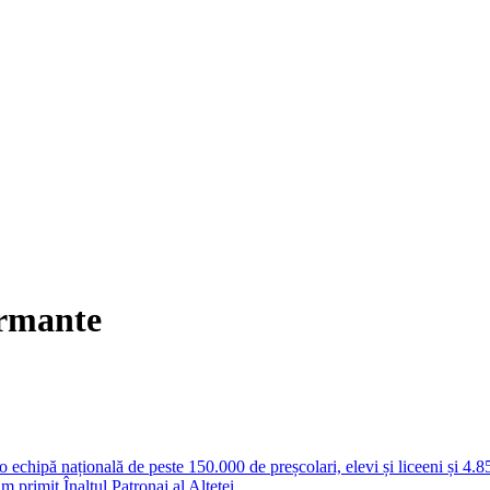
rmante
chipă națională de peste 150.000 de preșcolari, elevi și liceeni și 4.8
primit Înaltul Patronaj al Alteței...