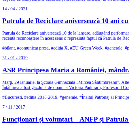
14 / 04 / 2021
Patrula de Reciclare aniversează 10 ani c
Patrula de Reciclare aniversează 10 de la lansare, adăugând performanț
recentă recunoaștere în acest sens o reprezintă faptul că Patrula de Re
#bilant
,
#comunicat presa
,
#editia X
,
#EU Green Week
,
#generale
,
#p
31 / 01 / 2019
ASR Principesa Maria a României, mândră
Marți, 29 ianuarie, la Școala Gimnazială „Mircea Sântimbreanu”, Alteța
Întâlnirea a fost găzduită de doamna Victoria Păduraru, Profesorul Co
#Bucuresti
,
#editia 2018-2019
,
#generale
,
#Înaltul Patronaj al Princip
7 / 11 / 2017
Funcționari și voluntari – ANFP și Patrula