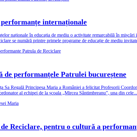
u performanțe internaționale
elor naționale în educația de mediu o activitate remarcabilă în mișcări 
ciclare se numără printre primele programe de educație de mediu invitate
erformante Patrula de Reciclare
 de performanțele Patrulei bucureștene
 Sa Regală Principesa Maria a României a felicitat Profesorii Coordonat
ordonator al echipei de la școala „Mircea Sântimbreanu”, una din cele..
esei Maria
 de Reciclare, pentru o cultură a performan