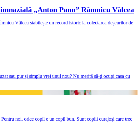
la Gimnazială „Anton Pann” Râmnicu Vâlcea
âmnicu Vâlcea stabilește un record istoric la colectarea deșeurilor de
 uzat sau pur și simplu vrei unul nou? Nu merită să-ți ocupi casa cu
 Pentru noi, orice copil e un copil bun. Sunt copiii curajoși care trec