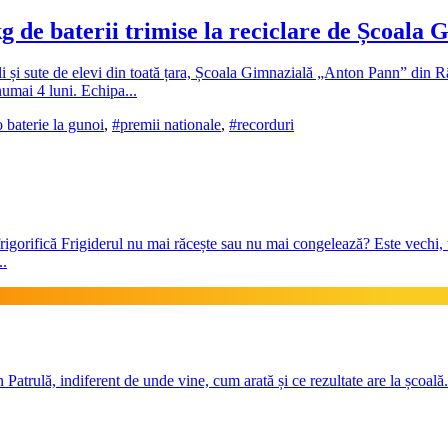
g de baterii trimise la reciclare de Școa
oli și sute de elevi din toată țara, Școala Gimnazială „Anton Pann” din R
numai 4 luni. Echipa...
o baterie la gunoi
,
#premii nationale
,
#recorduri
frigorifică Frigiderul nu mai răcește sau nu mai congelează? Este vechi,
..
 Patrulă, indiferent de unde vine, cum arată și ce rezultate are la școală.