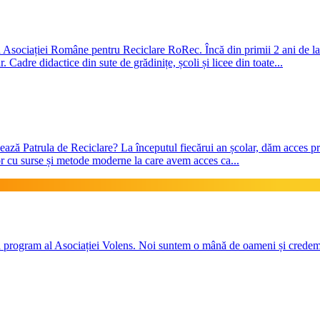
 a Asociației Române pentru Reciclare RoRec. Încă din primii 2 ani de la 
 Cadre didactice din sute de grădinițe, școli și licee din toate...
ază Patrula de Reciclare? La începutul fiecărui an școlar, dăm acces prof
lor cu surse și metode moderne la care avem acces ca...
 program al Asociației Volens. Noi suntem o mână de oameni și credem că