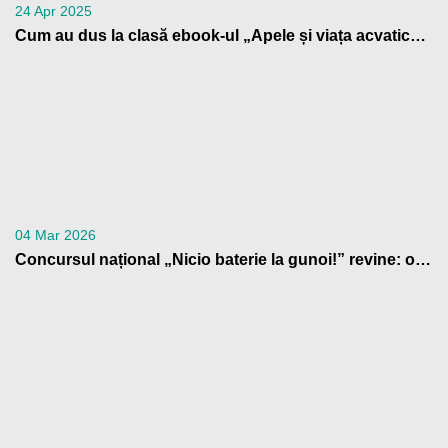
24 Apr 2025
Cum au dus la clasă ebook-ul „Apele și viața acvatică” profesorii din Patrula de Reciclare
04 Mar 2026
Concursul național „Nicio baterie la gunoi!” revine: o nouă ediție cu premii pentru școlile din România care contribuie la reciclarea bateriilor