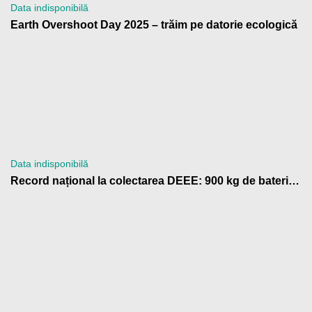
Data indisponibilă
Earth Overshoot Day 2025 – trăim pe datorie ecologică
Data indisponibilă
Record național la colectarea DEEE: 900 kg de baterii trimise la reciclare de Școala Gimnazială „Anton Pann” Râmnicu Vâlcea