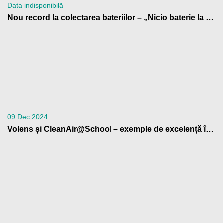
Data indisponibilă
Nou record la colectarea bateriilor – „Nicio baterie la gunoi!” 2024
09 Dec 2024
Volens și CleanAir@School – exemple de excelență în educația climatică, la Bruxelles