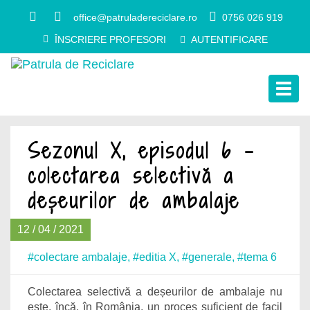
office@patruladereciclare.ro
0756 026 919
ÎNSCRIERE PROFESORI
AUTENTIFICARE
Togg
navig
Sezonul X, episodul 6 –
colectarea selectivă a
deșeurilor de ambalaje
12 / 04 / 2021
#colectare ambalaje
,
#editia X
,
#generale
,
#tema 6
Colectarea selectivă a deșeurilor de ambalaje nu
este, încă, în România, un proces suficient de facil