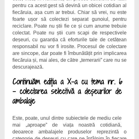
pentru ca acest gest să devină un obicei cotidian al
fiecăruia, așa cum ar trebui. Chiar să vrei, nu este
foarte ușor să colectezi separat gunoiul, pentru
reciclare. Poate nu știi fie ce și cum anume trebuie
colectat. Poate nu știi cum scapi de respectivele
deșeuri, cu garanția că eforturile tale de cetățean
responsabil nu vor fi irosite. Procesul de colectare
are sincope, dar poate fi îmbunătățit prin implicarea
fiecăruia și, mai ales, de către „temerarii” care nu se
descurajează.
Continuăm ediția a X-a cu tema nr. 6
– colectarea
selectivă
a deșeurilor de
ambalaje
Este, poate, unul dintre subiectele de mediu cele
mai „aproape” de viața noastră cotidiană,
deoarece ambalajele produselor reprezintă o
categorie de deșeuri cu care ne întâlnim în fiecare