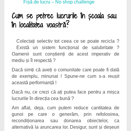
Fișă de lucru – No shop challenge
Cum se petrec lucrurile în școala sau
în localitatea voastră?
Colectați selectiv tot ceea ce se poate recicla ?
Există un sistem funcțional de salubritate ?
Oamenii sunt conștienți de acest imperativ de
mediu și îl respectă ?
Dacă simți că aveți o comunitate care poate fi dată
de exemplu, minunat ! Spune-ne cum s-a reușit
această performanță !
Dacă nu, ce crezi că ați putea face pentru a mișca
lucrurile în direcția cea bună ?
Am aflat, deja, cum putem reduce cantitatea de
gunoi pe care o generăm, prin refolosirea,
recondiționarea sau donarea obiectelor, ca
alternativă la aruncarea lor. Desigur, sunt și deșeuri