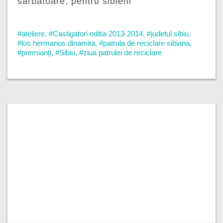
sărbătoare, pentru sibieni
#ateliere
,
#Castigatori editia 2013-2014
,
#judetul sibiu
,
#los hermanos dinamita
,
#patrula de reciclare sibiana
,
#premianți
,
#Sibiu
,
#ziua patrulei de reciclare