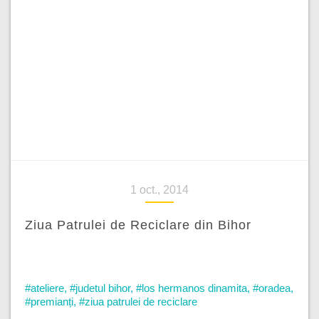
1 oct., 2014
Ziua Patrulei de Reciclare din Bihor
#ateliere
,
#judetul bihor
,
#los hermanos dinamita
,
#oradea
,
#premianți
,
#ziua patrulei de reciclare