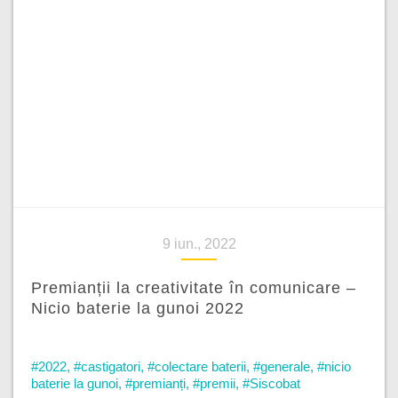
9 iun., 2022
Premianții la creativitate în comunicare –
Nicio baterie la gunoi 2022
#2022
,
#castigatori
,
#colectare baterii
,
#generale
,
#nicio
baterie la gunoi
,
#premianți
,
#premii
,
#Siscobat