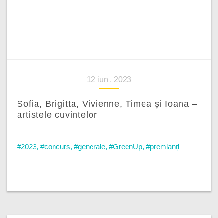
12 iun., 2023
Sofia, Brigitta, Vivienne, Timea și Ioana –
artistele cuvintelor
#2023
,
#concurs
,
#generale
,
#GreenUp
,
#premianți