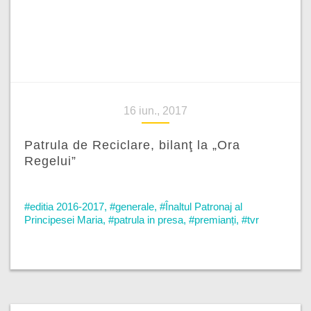
16 iun., 2017
Patrula de Reciclare, bilanţ la „Ora
Regelui”
#editia 2016-2017
,
#generale
,
#Înaltul Patronaj al
Principesei Maria
,
#patrula in presa
,
#premianți
,
#tvr