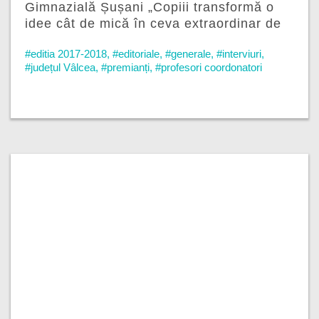
Gimnazială Șușani „Copiii transformă o
idee cât de mică în ceva extraordinar de
frumos”
#editia 2017-2018
,
#editoriale
,
#generale
,
#interviuri
,
#județul Vâlcea
,
#premianți
,
#profesori coordonatori