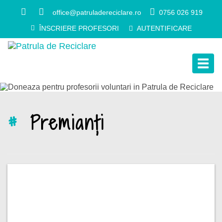
office@patruladereciclare.ro
0756 026 919
ÎNSCRIERE PROFESORI
AUTENTIFICARE
Togg
navig
#
Premianți