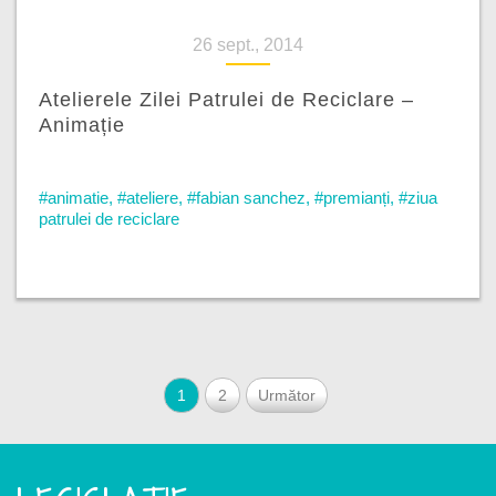
26 sept., 2014
Atelierele Zilei Patrulei de Reciclare –
Animație
#animatie
,
#ateliere
,
#fabian sanchez
,
#premianți
,
#ziua
patrulei de reciclare
1
2
Următor