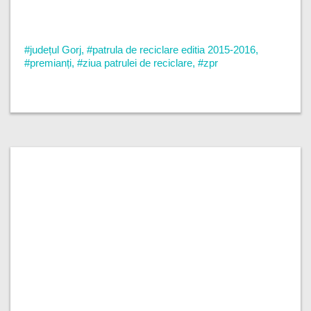
#județul Gorj
,
#patrula de reciclare editia 2015-2016
,
#premianți
,
#ziua patrulei de reciclare
,
#zpr