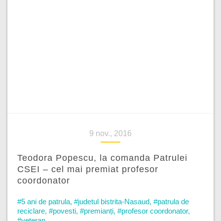
9 nov., 2016
Teodora Popescu, la comanda Patrulei
CSEI – cel mai premiat profesor
coordonator
#5 ani de patrula
,
#judetul bistrita-Nasaud
,
#patrula de
reciclare
,
#povesti
,
#premianți
,
#profesor coordonator
,
#veteran