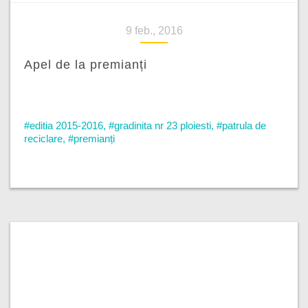
9 feb., 2016
Apel de la premianți
#editia 2015-2016
,
#gradinita nr 23 ploiesti
,
#patrula de
reciclare
,
#premianți