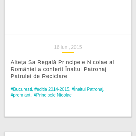
16 iun., 2015
Alteța Sa Regală Principele Nicolae al
României a conferit Înaltul Patronaj
Patrulei de Reciclare
#Bucuresti
,
#editia 2014-2015
,
#Înaltul Patronaj
,
#premianți
,
#Principele Nicolae