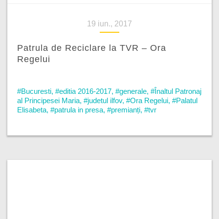
19 iun., 2017
Patrula de Reciclare la TVR – Ora
Regelui
#Bucuresti
,
#editia 2016-2017
,
#generale
,
#Înaltul Patronaj
al Principesei Maria
,
#judetul ilfov
,
#Ora Regelui
,
#Palatul
Elisabeta
,
#patrula in presa
,
#premianți
,
#tvr