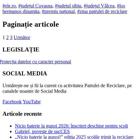
#ele.ro
,
#județul Covasna
,
#judetul sibiu
,
#județul Vâlcea
,
#los
hermanos dinamita
,
#premiu național
,
#ziua patrulei de reciclare
Paginație articole
1
2
3
Următor
LEGISLAȚIE
Protecția datelor cu caracter personal
SOCIAL MEDIA
Urmărește-ne și fii la curent cu activitatea Patrulei de Reciclare, pe
canalele noastre de Social Media
Facebook
YouTube
Articole recente
Nicio baterie la gunoi 2026: înscrieri deschise pentru școli
Gabriel, poveste de sucCES
„Nicio baterie la gunoi!” ediția 2025 scolile trimit la reciclare