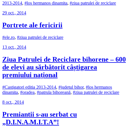
2013-2014
,
#los hermanos dinamita
,
#ziua patrulei de reciclare
29 oct., 2014
Portrete ale fericirii
#ele.ro
,
#ziua patrulei de reciclare
13 oct., 2014
Ziua Patrulei de Reciclare bihorene – 600
de elevi au sărbătorit câștigarea
premiului național
#Castigatori editia 2013-2014
,
#judetul bihor
,
#los hermanos
dinamita
,
#oradea
,
#patrula bihoreană
,
#ziua patrulei de reciclare
8 oct., 2014
Premiantii s-au serbat cu
„D.I.N.A.M.I.T.A”!