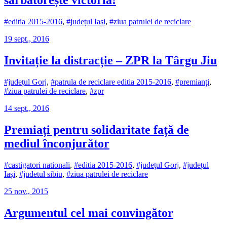
sărbătorește victoria!
#editia 2015-2016
,
#județul Iași
,
#ziua patrulei de reciclare
19 sept., 2016
Invitație la distracție – ZPR la Târgu Jiu
#județul Gorj
,
#patrula de reciclare editia 2015-2016
,
#premianți
,
#ziua patrulei de reciclare
,
#zpr
14 sept., 2016
Premiați pentru solidaritate față de
mediul înconjurător
#castigatori nationali
,
#editia 2015-2016
,
#județul Gorj
,
#județul
Iași
,
#judetul sibiu
,
#ziua patrulei de reciclare
25 nov., 2015
Argumentul cel mai convingător