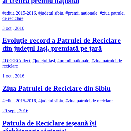
al treilea premiu național
#editia 2015-2016
,
#judetul sibiu
,
#premii nationale
,
#ziua patrulei
de reciclare
3 oct., 2016
Evoluție-record a Patrulei de Reciclare
din județul Iași, premiată pe țară
#DEEECollect
,
#județul Iași
,
#premii nationale
,
#ziua patrulei de
reciclare
1 oct., 2016
Ziua Patrulei de Reciclare din Sibiu
#editia 2015-2016
,
#judetul sibiu
,
#ziua patrulei de reciclare
29 sept., 2016
Patrula de Reciclare ieșeană își