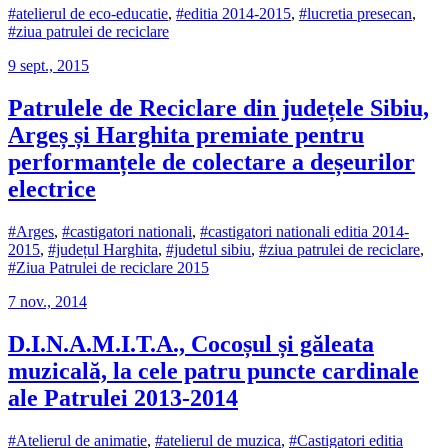
#atelierul de eco-educatie
,
#editia 2014-2015
,
#lucretia presecan
,
#ziua patrulei de reciclare
9 sept., 2015
Patrulele de Reciclare din județele Sibiu,
Argeș și Harghita premiate pentru
performanțele de colectare a deșeurilor
electrice
#Arges
,
#castigatori nationali
,
#castigatori nationali editia 2014-
2015
,
#județul Harghita
,
#judetul sibiu
,
#ziua patrulei de reciclare
,
#Ziua Patrulei de reciclare 2015
7 nov., 2014
D.I.N.A.M.I.T.A., Cocoșul și găleata
muzicală, la cele patru puncte cardinale
ale Patrulei 2013-2014
#Atelierul de animatie
,
#atelierul de muzica
,
#Castigatori editia