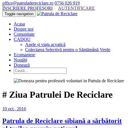
office@patruladereciclare.ro
0756 026 919
ÎNSCRIERE PROFESORI
AUTENTIFICARE
Toggle navigation
Acasa
Despre noi
Comunitate
CADOU
Apele și viața acvatică
Colectarea Selectivă pentru o Săptămână Verde
Ecomaniere
Noutăți
Donează
#
Ziua Patrulei De Reciclare
10 oct., 2016
Patrula de Reciclare sibiană a sărbătorit