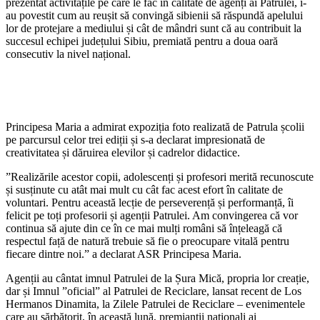
prezentat activitățile pe care le fac în calitate de agenți ai Patrulei, i-
au povestit cum au reușit să convingă sibienii să răspundă apelului
lor de protejare a mediului și cât de mândri sunt că au contribuit la
succesul echipei județului Sibiu, premiată pentru a doua oară
consecutiv la nivel național.
Principesa Maria a admirat expoziția foto realizată de Patrula școlii
pe parcursul celor trei ediții și s-a declarat impresionată de
creativitatea și dăruirea elevilor și cadrelor didactice.
”Realizările acestor copii, adolescenți și profesori merită recunoscute
și susținute cu atât mai mult cu cât fac acest efort în calitate de
voluntari. Pentru această lecție de perseverență și performanță, îi
felicit pe toți profesorii și agenții Patrulei. Am convingerea că vor
continua să ajute din ce în ce mai mulți români să înțeleagă că
respectul față de natură trebuie să fie o preocupare vitală pentru
fiecare dintre noi.” a declarat ASR Principesa Maria.
Agenții au cântat imnul Patrulei de la Șura Mică, propria lor creație,
dar și Imnul ”oficial” al Patrulei de Reciclare, lansat recent de Los
Hermanos Dinamita, la Zilele Patrulei de Reciclare – evenimentele
care au sărbătorit, în această lună, premianții naționali ai