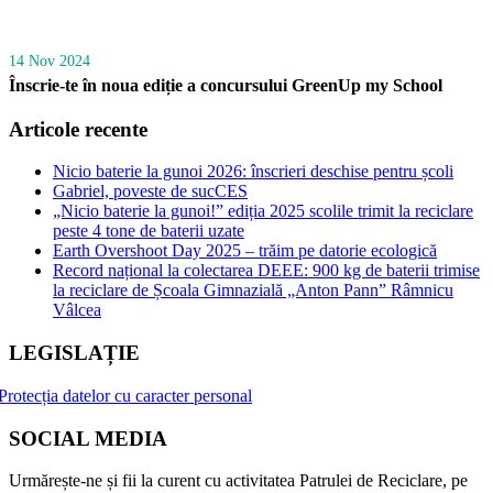
14 Nov 2024
Înscrie-te în noua ediție a concursului GreenUp my School
Articole recente
Nicio baterie la gunoi 2026: înscrieri deschise pentru școli
Gabriel, poveste de sucCES
„Nicio baterie la gunoi!” ediția 2025 scolile trimit la reciclare
peste 4 tone de baterii uzate
Earth Overshoot Day 2025 – trăim pe datorie ecologică
Record național la colectarea DEEE: 900 kg de baterii trimise
la reciclare de Școala Gimnazială „Anton Pann” Râmnicu
Vâlcea
LEGISLAȚIE
Protecția datelor cu caracter personal
SOCIAL MEDIA
Urmărește-ne și fii la curent cu activitatea Patrulei de Reciclare, pe