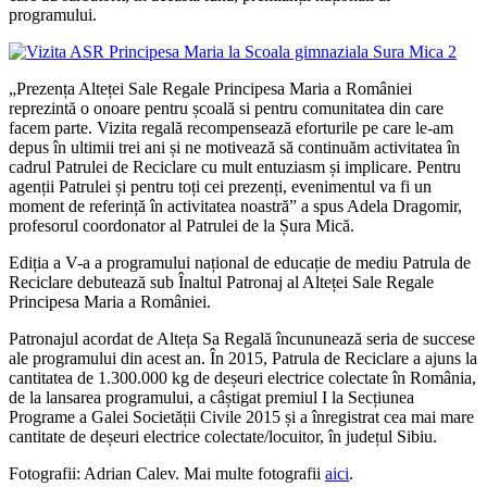
programului.
„Prezența Alteței Sale Regale Principesa Maria a României
reprezintă o onoare pentru școală si pentru comunitatea din care
facem parte. Vizita regală recompensează eforturile pe care le-am
depus în ultimii trei ani și ne motivează să continuăm activitatea în
cadrul Patrulei de Reciclare cu mult entuziasm și implicare. Pentru
agenții Patrulei și pentru toți cei prezenți, evenimentul va fi un
moment de referință în activitatea noastră” a spus Adela Dragomir,
profesorul coordonator al Patrulei de la Șura Mică.
Ediția a V-a a programului național de educație de mediu Patrula de
Reciclare debutează sub Înaltul Patronaj al Alteței Sale Regale
Principesa Maria a României.
Patronajul acordat de Alteța Sa Regală încununează seria de succese
ale programului din acest an. În 2015, Patrula de Reciclare a ajuns la
cantitatea de 1.300.000 kg de deșeuri electrice colectate în România,
de la lansarea programului, a câștigat premiul I la Secțiunea
Programe a Galei Societății Civile 2015 și a înregistrat cea mai mare
cantitate de deșeuri electrice colectate/locuitor, în județul Sibiu.
Fotografii: Adrian Calev. Mai multe fotografii
aici
.