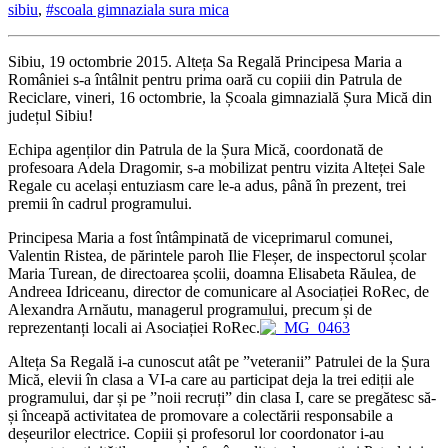
sibiu
,
#scoala gimnaziala sura mica
Sibiu, 19 octombrie 2015. Alteța Sa Regală Principesa Maria a
României s-a întâlnit pentru prima oară cu copiii din Patrula de
Reciclare, vineri, 16 octombrie, la Școala gimnazială Șura Mică din
județul Sibiu!
Echipa agenților din Patrula de la Șura Mică, coordonată de
profesoara Adela Dragomir, s-a mobilizat pentru vizita Alteței Sale
Regale cu același entuziasm care le-a adus, până în prezent, trei
premii în cadrul programului.
Principesa Maria a fost întâmpinată de viceprimarul comunei,
Valentin Ristea, de părintele paroh Ilie Fleșer, de inspectorul școlar
Maria Turean, de directoarea școlii, doamna Elisabeta Răulea, de
Andreea Idriceanu, director de comunicare al Asociației RoRec, de
Alexandra Arnăutu, managerul programului, precum și de
reprezentanți locali ai Asociației RoRec.
Alteța Sa Regală i-a cunoscut atât pe ”veteranii” Patrulei de la Șura
Mică, elevii în clasa a VI-a care au participat deja la trei ediții ale
programului, dar și pe ”noii recruți” din clasa I, care se pregătesc să-
și înceapă activitatea de promovare a colectării responsabile a
deșeurilor electrice. Copiii și profesorul lor coordonator i-au