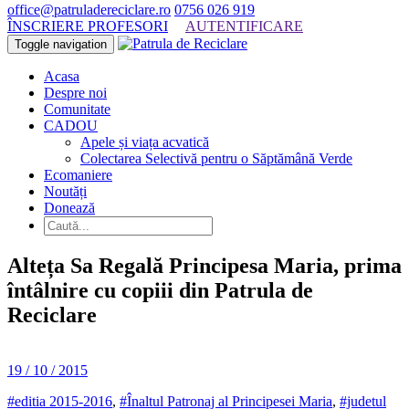
office@patruladereciclare.ro
0756 026 919
ÎNSCRIERE PROFESORI
AUTENTIFICARE
Toggle navigation
Acasa
Despre noi
Comunitate
CADOU
Apele și viața acvatică
Colectarea Selectivă pentru o Săptămână Verde
Ecomaniere
Noutăți
Donează
Alteța Sa Regală Principesa Maria, prima
întâlnire cu copiii din Patrula de
Reciclare
19 / 10 / 2015
#editia 2015-2016
,
#Înaltul Patronaj al Principesei Maria
,
#judetul