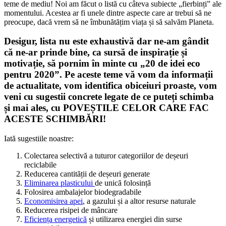
teme de mediu! Noi am făcut o listă cu câteva subiecte „fierbinți” ale
momentului. Acestea ar fi unele dintre aspecte care ar trebui să ne
preocupe, dacă vrem să ne îmbunătățim viața și să salvăm Planeta.
Desigur, lista nu este exhaustivă dar ne-am gândit
că ne-ar prinde bine, ca sursă de inspirație și
motivație, să pornim în minte cu „20 de idei eco
pentru 2020”. Pe aceste teme vă vom da informații
de actualitate, vom identifica obiceiuri proaste, vom
veni cu sugestii concrete legate de ce puteți schimba
și mai ales, cu POVEȘTILE CELOR CARE FAC
ACESTE SCHIMBĂRI!
Iată sugestiile noastre:
Colectarea selectivă a tuturor categoriilor de deșeuri
reciclabile
Reducerea cantității de deșeuri generate
Eliminarea plasticului
de unică folosință
Folosirea ambalajelor biodegradabile
Economisirea apei
, a gazului și a altor resurse naturale
Reducerea risipei de mâncare
Eficiența energetică
și utilizarea energiei din surse