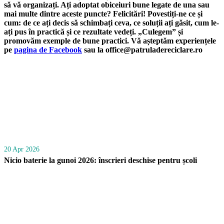
să vă organizați. Ați adoptat obiceiuri bune legate de una sau
mai multe dintre aceste puncte? Felicitări! Povestiți-ne ce și
cum: de ce ați decis să schimbați ceva, ce soluții ați găsit, cum le-
ați pus în practică și ce rezultate vedeți. „Culegem” și
promovăm exemple de bune practici. Vă așteptăm experiențele
pe
pagina de Facebook
sau la office@patruladereciclare.ro
20 Apr 2026
Nicio baterie la gunoi 2026: înscrieri deschise pentru școli