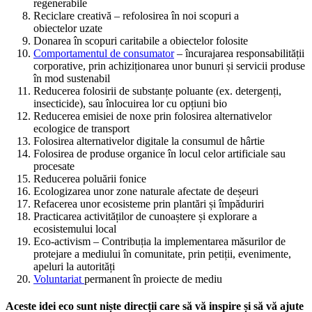
regenerabile
Reciclare creativă – refolosirea în noi scopuri a
obiectelor uzate
Donarea în scopuri caritabile a obiectelor folosite
Comportamentul de consumator
– încurajarea responsabilității
corporative, prin achiziționarea unor bunuri și servicii produse
în mod sustenabil
Reducerea folosirii de substanțe poluante (ex. detergenți,
insecticide), sau înlocuirea lor cu opțiuni bio
Reducerea emisiei de noxe prin folosirea alternativelor
ecologice de transport
Folosirea alternativelor digitale la consumul de hârtie
Folosirea de produse organice în locul celor artificiale sau
procesate
Reducerea poluării fonice
Ecologizarea unor zone naturale afectate de deșeuri
Refacerea unor ecosisteme prin plantări și împăduriri
Practicarea activităților de cunoaștere și explorare a
ecosistemului local
Eco-activism – Contribuția la implementarea măsurilor de
protejare a mediului în comunitate, prin petiții, evenimente,
apeluri la autorități
Voluntariat
permanent în proiecte de mediu
Aceste idei eco sunt niște direcții care să vă inspire și să vă ajute