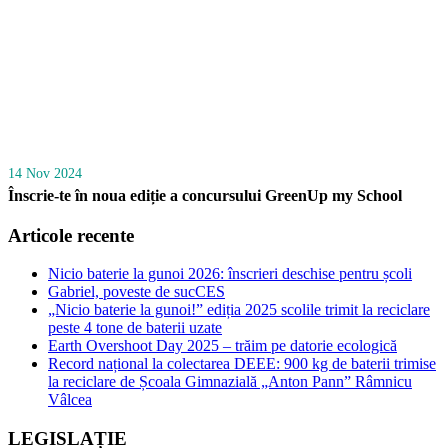
14 Nov 2024
Înscrie-te în noua ediție a concursului GreenUp my School
Articole recente
Nicio baterie la gunoi 2026: înscrieri deschise pentru școli
Gabriel, poveste de sucCES
„Nicio baterie la gunoi!” ediția 2025 scolile trimit la reciclare
peste 4 tone de baterii uzate
Earth Overshoot Day 2025 – trăim pe datorie ecologică
Record național la colectarea DEEE: 900 kg de baterii trimise
la reciclare de Școala Gimnazială „Anton Pann” Râmnicu
Vâlcea
LEGISLAȚIE