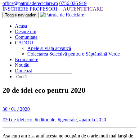
office@patruladereciclare.ro
0756 026 919
ÎNSCRIERE PROFESORI
AUTENTIFICARE
Toggle navigation
Acasa
Despre noi
Comunitate
CADOU
Apele și viața acvatică
Colectarea Selectivă pentru o Săptămână Verde
Ecomaniere
Noutăți
Donează
20 de idei eco pentru 2020
30 / 01 / 2020
#20 de idei eco
,
#editoriale
,
#generale
,
#patrula 2020
Așa cum am zis, anul acesta ne ocupăm de o arie mult mai largă de