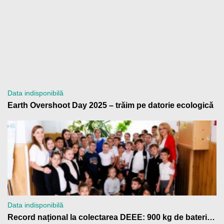
Data indisponibilă
Earth Overshoot Day 2025 – trăim pe datorie ecologică
Data indisponibilă
Record național la colectarea DEEE: 900 kg de baterii trimise la reciclare de Școala Gimnazială „Anton Pann” Râmnicu Vâlcea