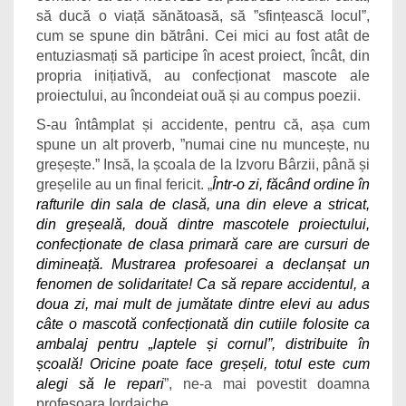
să ducă o viață sănătoasă, să ”sfințească locul”,
cum se spune din bătrâni. Cei mici au fost atât de
entuziasmați să participe în acest proiect, încât, din
propria inițiativă, au confecționat mascote ale
proiectului, au încondeiat ouă și au compus poezii.
S-au întâmplat și accidente, pentru că, așa cum
spune un alt proverb, ”numai cine nu muncește, nu
greșește.” Insă, la școala de la Izvoru Bârzii, până și
greșelile au un final fericit. „
Într-o zi, făcând ordine în
rafturile din sala de clasă, una din eleve a stricat,
din greșeală, două dintre mascotele proiectului,
confecționate de clasa primară care are cursuri de
dimineață. Mustrarea profesoarei a declanșat un
fenomen de solidaritate! Ca să repare accidentul, a
doua zi, mai mult de jumătate dintre elevi au adus
câte o mascotă confecționată din cutiile folosite ca
ambalaj pentru „laptele și cornul”, distribuite în
școală! Oricine poate face greșeli, totul este cum
alegi să le repari
”, ne-a mai povestit doamna
profesoara Iordaiche.