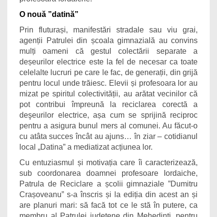
O nouă ”datină”
Prin fluturași, manifestări stradale sau viu grai,
agenții Patrulei din școala gimnazială au convins
mulți oameni că gestul colectării separate a
deșeurilor electrice este la fel de necesar ca toate
celelalte lucruri pe care le fac, de generații, din grijă
pentru locul unde trăiesc. Elevii și profesoara lor au
mizat pe spiritul colectivității, au arătat vecinilor că
pot contribui împreună la reciclarea corectă a
deşeurilor electrice, așa cum se sprijină reciproc
pentru a asigura bunul mers al comunei. Au făcut-o
cu atâta succes încât au ajuns… în ziar – cotidianul
local „Datina” a mediatizat acțiunea lor.
Cu entuziasmul și motivația care îi caracterizează,
sub coordonarea doamnei profesoare Iordaiche,
Patrula de Reciclare a școlii gimnaziale ”Dumitru
Crașoveanu” s-a înscris și la ediția din acest an și
are planuri mari: să facă tot ce le stă în putere, ca
membru al Patrulei județene din Mehedinți, pentru