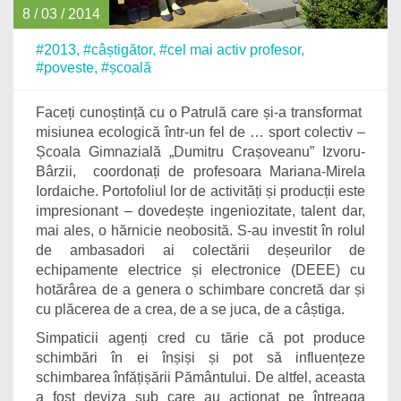
8 / 03 / 2014
#2013
,
#câștigător
,
#cel mai activ profesor
,
#poveste
,
#școală
Faceți cunoștință cu o Patrulă care și-a transformat
misiunea ecologică într-un fel de … sport colectiv –
Școala Gimnazială „Dumitru Crașoveanu” Izvoru-
Bârzii, coordonați de profesoara Mariana-Mirela
Iordaiche. Portofoliul lor de activități și producții este
impresionant – dovedește ingeniozitate, talent dar,
mai ales, o hărnicie neobosită. S-au investit în rolul
de ambasadori ai colectării deșeurilor de
echipamente electrice și electronice (DEEE) cu
hotărârea de a genera o schimbare concretă dar și
cu plăcerea de a crea, de a se juca, de a câștiga.
Simpaticii agenți cred cu tărie că pot produce
schimbări în ei înșiși și pot să influențeze
schimbarea înfățișării Pământului. De altfel, aceasta
a fost deviza sub care au acționat pe întreaga