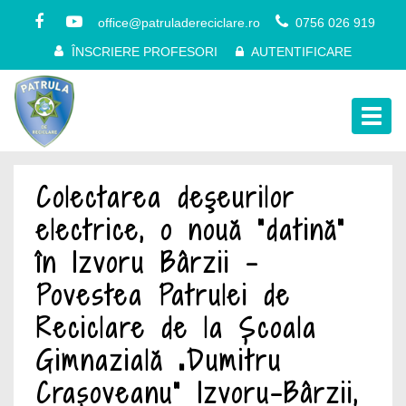
office@patruladereciclare.ro
0756 026 919
ÎNSCRIERE PROFESORI
AUTENTIFICARE
Togg
navig
Colectarea deşeurilor
electrice, o nouă ”datină”
în Izvoru Bârzii –
Povestea Patrulei de
Reciclare de la Școala
Gimnazială „Dumitru
Crașoveanu” Izvoru-Bârzii,