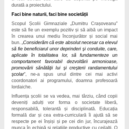
durată a proiectului.
Faci bine naturii, faci bine societății
Scopul Școlii Gimnaziale „Dumitru Crașoveanu”
este să fie un exemplu pozitiv și să aibă un impact
în crearea unui mediu înconjurător și social mai
bun. „
Considerăm că este absolut necesar ca elevul
să fie beneficiarul unor deprinderi şi conduite, care,
aplicate în totalitatea lor, să fundamenteze un
comportament favorabil dezvoltării armonioase,
promovării sănătăţii lui şi creşterii randamentului
şcolar
”, ne-a spus unul dintre cei mai activi
coordonatori ai programului, doamna profesoară
Iordaiche.
Influența școlii se va vedea, mai târziu, când copii
deveniți adulți vor forma o societate liberă,
responsabilă, tolerantă și disciplinată. Educația
formală dar și cea extra-curriculară îi ajută să se
respecte pe ei înșiși și pe cei din jur, încurajează
munca în echipă și relațiile productive cu ceilalți. O