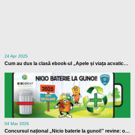
24 Apr 2025
Cum au dus la clasă ebook-ul „Apele și viața acvatică” profesorii din Patrula de Reciclare
04 Mar 2026
Concursul național „Nicio baterie la gunoi!” revine: o nouă ediție cu premii pentru școlile din România care contribuie la reciclarea bateriilor